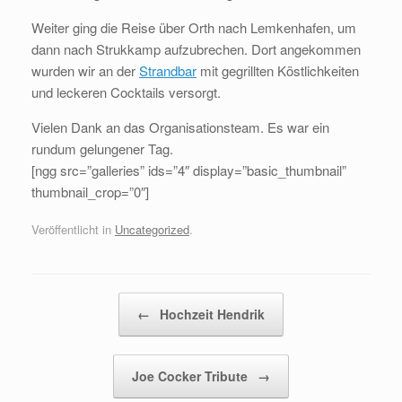
Weiter ging die Reise über Orth nach Lemkenhafen, um
dann nach Strukkamp aufzubrechen. Dort angekommen
wurden wir an der
Strandbar
mit gegrillten Köstlichkeiten
und leckeren Cocktails versorgt.
Vielen Dank an das Organisationsteam. Es war ein
rundum gelungener Tag.
[ngg src=”galleries” ids=”4″ display=”basic_thumbnail”
thumbnail_crop=”0″]
Veröffentlicht in
Uncategorized
.
Beitragsnavigation
←
Hochzeit Hendrik
Joe Cocker Tribute
→