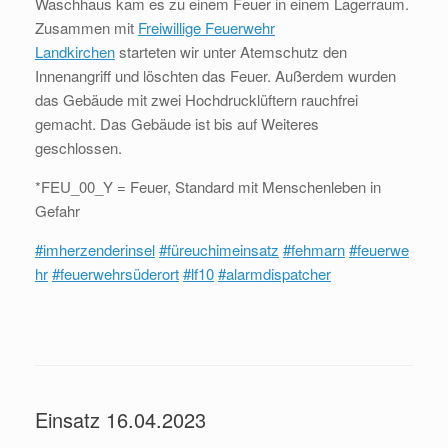
Waschhaus kam es zu einem Feuer in einem Lagerraum.
Zusammen mit
Freiwillige Feuerwehr
Landkirchen
starteten wir unter Atemschutz den
Innenangriff und löschten das Feuer. Außerdem wurden
das Gebäude mit zwei Hochdrucklüftern rauchfrei
gemacht. Das Gebäude ist bis auf Weiteres
geschlossen.
*FEU_00_Y = Feuer, Standard mit Menschenleben in
Gefahr
#imherzenderinsel
#füreuchimeinsatz
#fehmarn
#feuerwe
hr
#feuerwehrsüderort
#lf10
#alarmdispatcher
Einsatz 16.04.2023