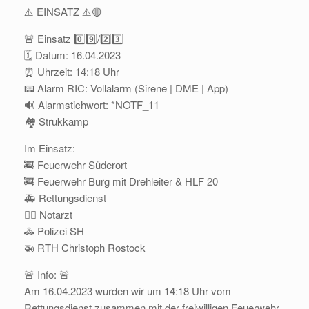
⚠️ EINSATZ ⚠️🔴
🚨 Einsatz 0️⃣9️⃣/2️⃣3️⃣
🗓 Datum: 16.04.2023
⏰ Uhrzeit: 14:18 Uhr
📟 Alarm RIC: Vollalarm (Sirene | DME | App)
🔊 Alarmstichwort: *NOTF_11
🏘 Strukkamp
Im Einsatz:
🚒 Feuerwehr Süderort
🚒 Feuerwehr Burg mit Drehleiter & HLF 20
🚑 Rettungsdienst
👨‍⚕️ Notarzt
🚓 Polizei SH
🚁 RTH Christoph Rostock
🚨 Info: 🚨
Am 16.04.2023 wurden wir um 14:18 Uhr vom
Rettungsdienst zusammen mit der freiwilligen Feuerwehr