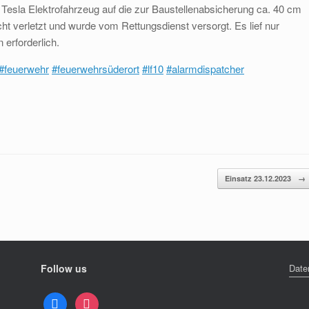
Tesla Elektrofahrzeug auf die zur Baustellenabsicherung ca. 40 cm
 verletzt und wurde vom Rettungsdienst versorgt. Es lief nur
erforderlich.
#feuerwehr
#feuerwehrsüderort
#lf10
#alarmdispatcher
Einsatz 23.12.2023
→
Follow us
Date
facebook
instagram