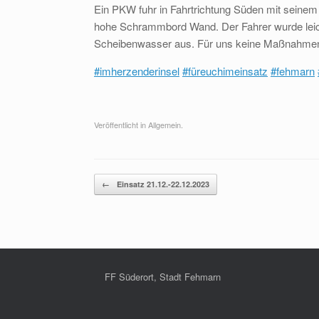
Ein PKW fuhr in Fahrtrichtung Süden mit seinem 
hohe Schrammbord Wand. Der Fahrer wurde leicht
Scheibenwasser aus. Für uns keine Maßnahmen 
#imherzenderinsel
#füreuchimeinsatz
#fehmarn
Veröffentlicht in Allgemein.
Beitragsnavigation
←
Einsatz 21.12.-22.12.2023
FF Süderort, Stadt Fehmarn