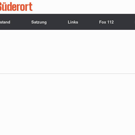
Süderort
rstand
Satzung
Links
Fox 112