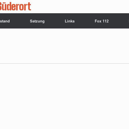
Süderort
rstand
Satzung
Links
Fox 112