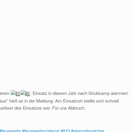
nserem
. Einsatz in diesem Jahr nach Strukkamp alarmiert.
” hieß es in der Meldung. Am Einsatzort stellte sich schnell
uslöser des Einsatzes war. Für uns Abbruch.
#feuerwehr
#feuerwehrsüderort
#lf10
#alarmdispatcher