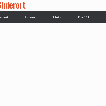
Süderort
rstand
Satzung
Links
Fox 112