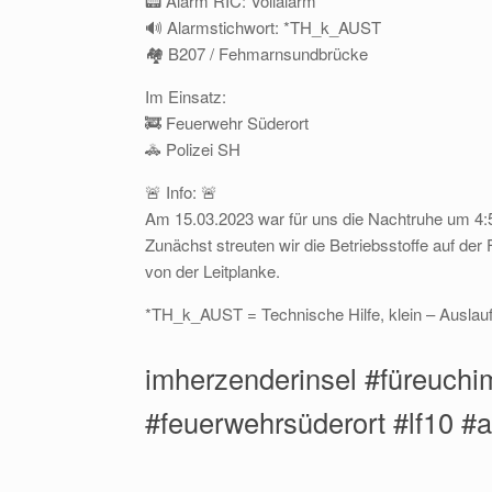
📟 Alarm RIC: Vollalarm
🔊 Alarmstichwort: *TH_k_AUST
🏘 B207 / Fehmarnsundbrücke
Im Einsatz:
🚒 Feuerwehr Süderort
🚓 Polizei SH
🚨 Info: 🚨
Am 15.03.2023 war für uns die Nachtruhe um 4:5
Zunächst streuten wir die Betriebsstoffe auf de
von der Leitplanke.
*TH_k_AUST = Technische Hilfe, klein – Auslauf
imherzenderinsel #füreuchi
#feuerwehrsüderort #lf10 #