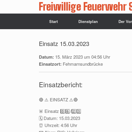
Zum
Freiwillige Feuerwehr 
Inhalt
springen
Start
Dienstplan
Der Vo
Einsatz 15.03.2023
Datum:
15. März 2023 um 04:56 Uhr
Einsatzort:
Fehmarnsundbrücke
Einsatzbericht:
🔴 ⚠️ EINSATZ ⚠️🔴
🚨 Einsatz 0️⃣6️⃣/2️⃣3️⃣
🗓 Datum: 15.03.2023
⏰ Uhrzeit: 4:56 Uhr