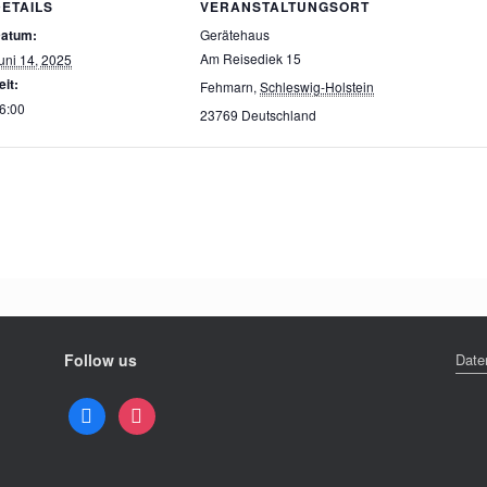
DETAILS
VERANSTALTUNGSORT
atum:
Gerätehaus
Am Reisediek 15
uni 14, 2025
eit:
Fehmarn
,
Schleswig-Holstein
6:00
23769
Deutschland
Follow us
Date
facebook
instagram