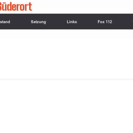
Süderort
rstand
Satzung
Links
Fox 112