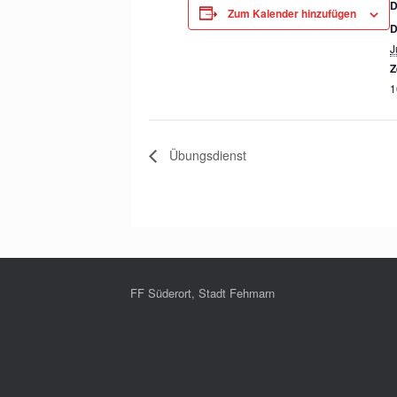
Zum Kalender hinzufügen
D
J
Z
1
Übungsdienst
FF Süderort, Stadt Fehmarn